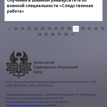
Обучение в Военном университете по
военной специальности «Следственная
работа»
«
20
21
22
23
24
25
26
27
28
30
31
32
33
29
34
35
36
37
38
»
ООО "Архангельский Территориально-Издательский Центр", ОГРН
1082902001467, ИНН 2902059158.
Копирование разрешается с активной гиперссылкой, в бумажных
версиях: с указанием авторства КлубСМИ.
Просматривая данный сайт вы соглашаетесь с
Политикой и Регламентами
КлубСМИ.