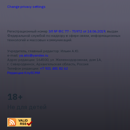
Change privacy settings
Регистрационный номер
ЭЛ № ФС 77 - 75972 от 24.06.2019
, выдан
Федеральной службой по надзору в сфере связи, информационных
технологий и массовых коммуникаций.
Учредитель, главный редактор: Ильин А.Ю.
e-mail:
ya.atic@yandex.ru
Адрес редакции: 164500, ул. Железнодорожная, дом 1А,
г. Северодвинск, Архангельская область, Россия
Телефон редакции:
+7 921 481 82 62
Редакция КлубСМИ
18+
Не для детей