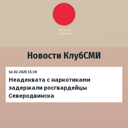
Личный
кабинет
Новости КлубСМИ
14.02.2025 11:38
Неадеквата с наркотиками
задержали росгвардейцы
Северодвинска