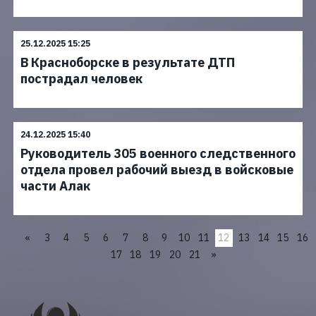
25.12.2025 15:25
В Красноборске в результате ДТП
пострадал человек
24.12.2025 15:40
Руководитель 305 военного следственного
отдела провел рабочий выезд в войсковые
части Алак
«
3
4
5
6
7
8
9
10
11
13
14
15
16
12
17
18
19
20
21
»