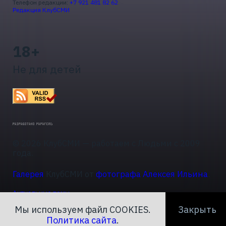
Телефон редакции:
+7 921 481 82 62
Редакция КлубСМИ
18+
Не для детей
© 2026 КлубСМИ — работаем с Людьми с 2009
года.
Галерея
КлубСМИ от
фотографа Алексея Ильина
.
Актуальные темы
Мы используем файл COOKIES.
Закрыть
Политика сайта
.