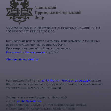
ООО "Архангельский Территориально-Издательский Центр", ОГРН
1082902001467, ИНН 2902059158.
Копирование разрешается с активной гиперссылкой, в бумажных
версиях: с указанием авторства КлубСМИ.
Просматривая данный сайт вы соглашаетесь с
Политикой и Регламентами
КлубСМИ.
Change privacy settings
Регистрационный номер
ЭЛ № ФС 77 - 75972 от 24.06.2019
, выдан
Федеральной службой по надзору в сфере связи, информационных
технологий и массовых коммуникаций.
Учредитель, главный редактор: Ильин А.Ю.
e-mail:
ya.atic@yandex.ru
Адрес редакции: 164500, ул. Железнодорожная, дом 1А,
г. Северодвинск, Архангельская область, Россия